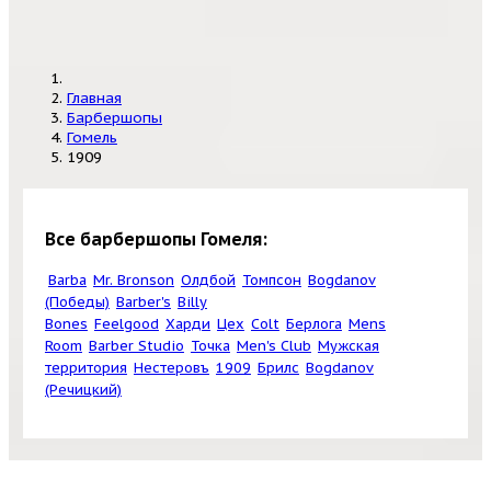
Главная
Барбершопы
Гомель
1909
Все барбершопы Гомеля:
Barba
Mr. Bronson
Олдбой
Томпсон
Bogdanov
(Победы)
Barber's
Billy
Bones
Feelgood
Харди
Цех
Colt
Берлога
Mens
Room
Barber Studio
Точка
Men's Club
Мужская
территория
Нестеровъ
1909
Брилс
Bogdanov
(Речицкий)