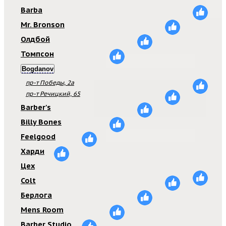
Barba
Mr. Bronson
Олдбой
Томпсон
Bogdanov
пр-т Победы, 2а
пр-т Речицкий, 65
Barber's
Billy Bones
Feelgood
Харди
Цех
Colt
Берлога
Mens Room
Barber Studio