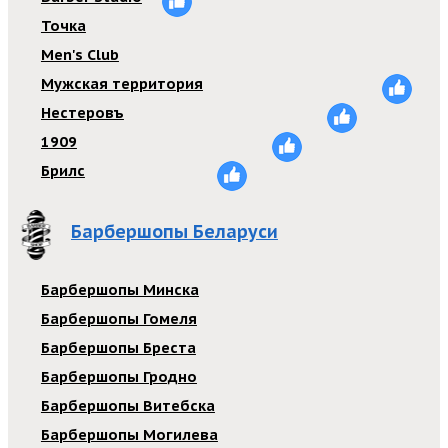
Точка
Men's Club
Мужская территория
Нестеровъ
1909
Брилс
Барбершопы Беларуси
Барбершопы Минска
Барбершопы Гомеля
Барбершопы Бреста
Барбершопы Гродно
Барбершопы Витебска
Барбершопы Могилева